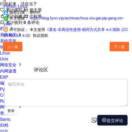
0
行动起来，活在当下
Python
Linux
累计撰写
51
篇文章
版权归属：
admin
累计创建
22
个标签
本文链接：
https://blog.fynn.vip/archives/linux-xiu-gai-pip-geng-xin-
累计收到
0
条评论
yuan
栏目
许可协议：
本文使用《
署名-非商业性使用-相同方式共享 4.0 国际 (CC
系统相关
BY-NC-SA 4.0)
》协议授权
系统安装
Windows
上一篇
下一篇
Linux
Unix
网络安全
评论区
内网渗透
EXP
编程技术
Python
C/C++
Rust
网站相关
青龙面板
Sanic
归档
日志