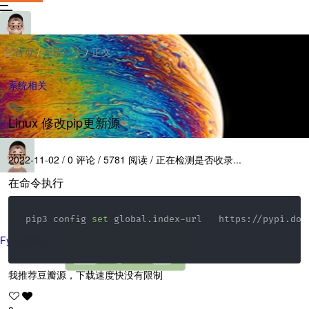
首页
系统相关
正文
/
/
系统相关
Linux 修改pip更新源
2022-11-02
/
0 评论
/
5781 阅读
/
正在检测是否收录...
在命令执行
pip3 config 
set
 global.index-url   https://pypi.doub
Fynn 资料库
我推荐豆瓣源，下载速度快没有限制