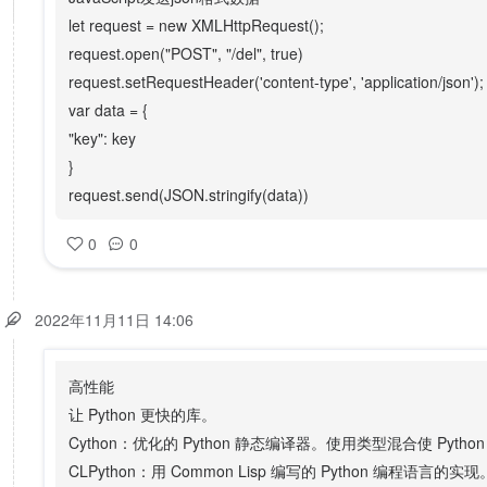
let request = new XMLHttpRequest();
request.open("POST", "/del", true)
request.setRequestHeader('content-type', 'application/json');
var data = {
"key": key
}
request.send(JSON.stringify(data))
0
0
2022年11月11日 14:06
高性能
让 Python 更快的库。
Cython：优化的 Python 静态编译器。使用类型混合使 Pyth
CLPython：用 Common Lisp 编写的 Python 编程语言的实现