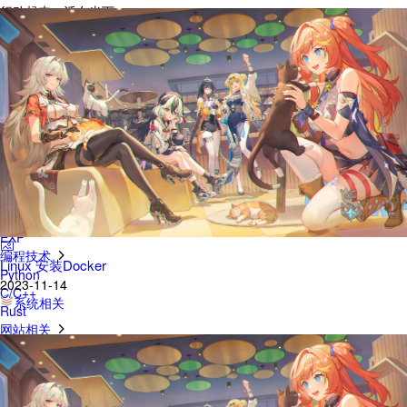
行动起来，活在当下
累计撰写
51
篇文章
累计创建
22
个标签
累计收到
0
条评论
栏目
系统相关
系统安装
Windows
Linux
Unix
网络安全
内网渗透
EXP
编程技术
Linux 安装Docker
Python
2023-11-14
C/C++
系统相关
Rust
网站相关
青龙面板
Sanic
归档
日志